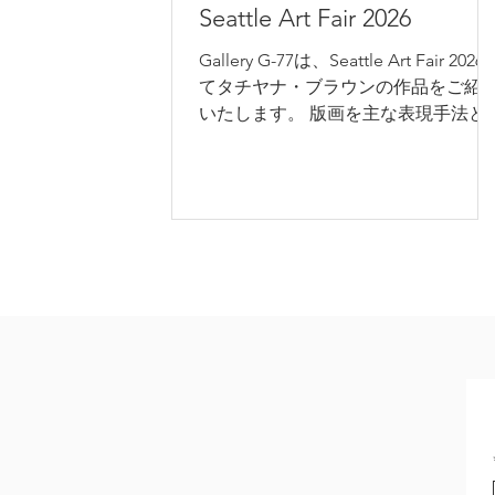
Seattle Art Fair 2026
Gallery G-77は、Seattle Art Fair 2026
てタチヤナ・ブラウンの作品をご紹
いたします。 版画を主な表現手法と
るブラウンは、卓越した技術と自然
の鋭い観察眼をもとに作品を制作し
います。咲き誇るアザミや風格ある
木、人物など、身近なモチーフに新
な存在感を与え、一つひとつの生命
個性を鮮やかに描き出します。繊細
線、抑制された色彩、そして効果的
用いられた金彩が画面に豊かな表情
もたらし、見慣れた自然の中に潜む
しさや力強さをあらためて感じさせ
す。