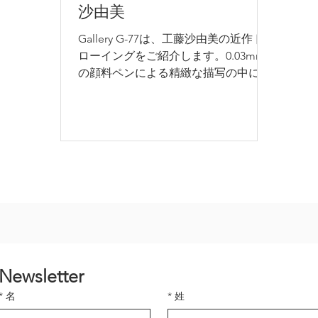
沙由美
に
Gallery G-77は、工藤沙由美の近作ド
介
ローイングをご紹介します。0.03mm
す
の顔料ペンによる精緻な描写の中に、
へ
謎めいた女性像や狼、蝶、天体などの
て
モチーフが織り込まれ、幻想的な世界
古
が広がります。無数の細い線を丹念に
た
積み重ねることで生まれる豊かな階調
の
と質感は、作品に絵画のような深みを
な
もたらしています。神話や記憶、想像
に
力が交錯する象徴性に満ちた世界へ
を
と、鑑賞者を誘います。
美
ま
Newsletter
*
名
*
姓