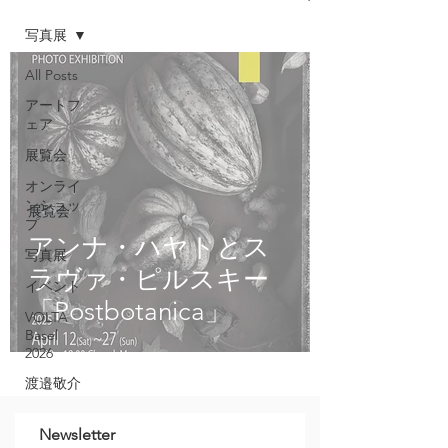
写真展
All Posts
アートフ
ェア
展覧会
オンライ
ンショッ
展覧会
プ
アンナ・ハヤトとス
写真展
ラヴァ・ピルスキー
イベント
「Postbotanica」
VOLTA
Basel
2026
渡邉敬介
Newsletter