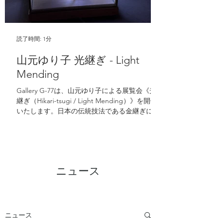
読了時間: 1分
山元ゆり子 光継ぎ - Light
Mending
Gallery G-77は、山元ゆり子による展覧会《光
継ぎ（Hikari-tsugi / Light Mending）》を開催
いたします。日本の伝統技法である金継ぎに着
想を得た本展では、光を通してトラウマや喪
失、そして精神的な再生を探求します。光を宿
した立体作品は、不在を新たなつながりへと変
容させ、鑑賞者にレジリエンスや記憶、そして
失われたものを再び結び直す可能性について考
ニュース
える機会をもたらします。
ニュース