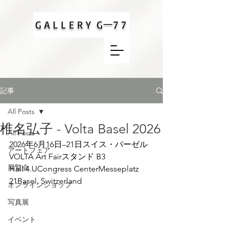
記事
All Posts
椎名弘子 - Volta Basel 2026
All Posts
2026年6月16日–21日スイス・バーゼル
アートフェア
VOLTA Art Fairスタンド B3
展覧会
Hall 4.UCongress CenterMesseplatz 
21Basel, Switzerland
オンラインショップ
写真展
イベント