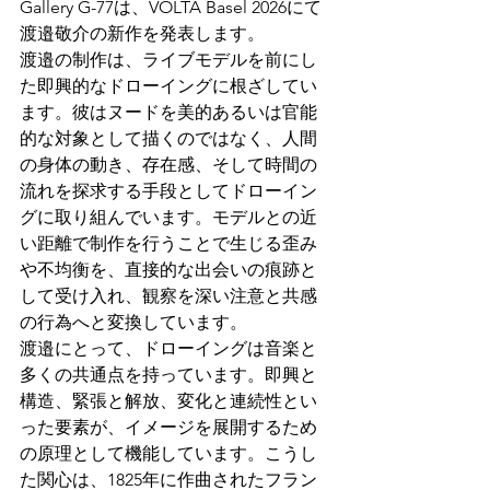
Gallery G-77は、VOLTA Basel 2026にて
渡邉敬介の新作を発表します。
渡邉の制作は、ライブモデルを前にし
た即興的なドローイングに根ざしてい
ます。彼はヌードを美的あるいは官能
的な対象として描くのではなく、人間
の身体の動き、存在感、そして時間の
流れを探求する手段としてドローイン
グに取り組んでいます。モデルとの近
い距離で制作を行うことで生じる歪み
や不均衡を、直接的な出会いの痕跡と
して受け入れ、観察を深い注意と共感
の行為へと変換しています。
渡邉にとって、ドローイングは音楽と
多くの共通点を持っています。即興と
構造、緊張と解放、変化と連続性とい
った要素が、イメージを展開するため
の原理として機能しています。こうし
た関心は、1825年に作曲されたフラン