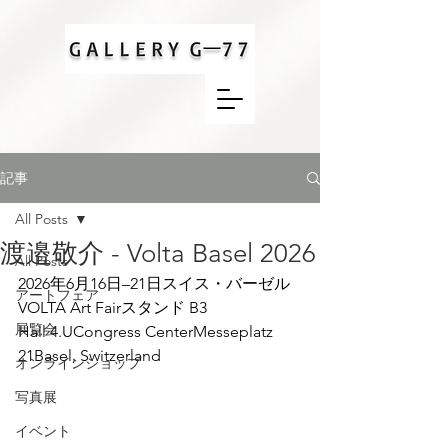
記事
All Posts
渡邉敬介 - Volta Basel 2026
All Posts
2026年6月16日–21日スイス・バーゼル
アートフェア
VOLTA Art Fairスタンド B3
展覧会
Hall 4.UCongress CenterMesseplatz 
21Basel, Switzerland
オンラインショップ
写真展
イベント