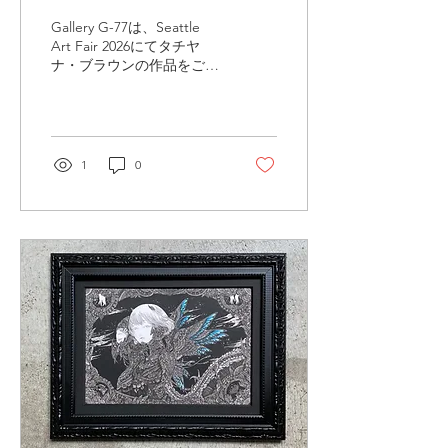
Gallery G-77は、Seattle
Art Fair 2026にてタチヤ
ナ・ブラウンの作品をご紹
介いたします。 版画を主な
表現手法とするブラウン
は、卓越した技術と自然へ
の鋭い観察眼をもとに作品
を制作しています。咲き誇
1
0
るアザミや風格ある古木、
人物など、身近なモチーフ
に新たな存在感を与え、一
つひとつの生命の個性を鮮
やかに描き出します。繊細
な線、抑制された色彩、そ
して効果的に用いられた金
彩が画面に豊かな表情をも
たらし、見慣れた自然の中
に潜む美しさや力強さをあ
らためて感じさせます。