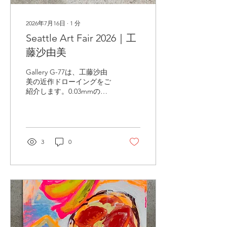
2026年7月16日
∙
1
分
Seattle Art Fair 2026｜工
藤沙由美
Gallery G-77は、工藤沙由
美の近作ドローイングをご
紹介します。0.03mmの顔
料ペンによる精緻な描写の
中に、謎めいた女性像や
狼、蝶、天体などのモチー
フが織り込まれ、幻想的な
世界が広がります。無数の
3
0
細い線を丹念に積み重ねる
ことで生まれる豊かな階調
と質感は、作品に絵画のよ
うな深みをもたらしていま
す。神話や記憶、想像力が
交錯する象徴性に満ちた世
界へと、鑑賞者を誘いま
す。