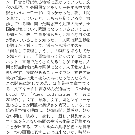
ン、田舎と呼ばれる地域に広がっていった。文
化や風習、社会問題などをリサーチする中で害
獣というキーワードに引っかかった。夜、山間
を車で走っていると、こちらを見ている鹿、散
歩している時に聞いた鳴き声や足跡の鹿が、全
国的に増えていて問題になっているということ
を知った。殺して量を減らそうと様々な自治体
が動いていることを知った。「人間は野生動物
を増えたら減らして、減ったら増やすのか」、
「飼育して管理しよう」、「猟師を増やして数
を減らそう」、「電気柵って効くの？」議論は
ネット、書籍でたくさん見ることが出来た。人
間と野生動物は共存関係になく、人工物が山を
覆い被す。実家があるニュータウン、神戸の急
峻な町並みは元々彼らのものだったのだろう。
この関係に対しての思いは言葉や文章でてく
る。文字を画面に書き込んだ作品が「Draining
blood」や、「Age of food shortage」だ（共に
2016作）。文字、抽象、文字、図とレイヤーを
重ねることが問題の奥深さを表現している。油
絵の具で描く理由は、乾燥時間と質感だ。乾か
ない間は、眺めて、忘れて、新しい発見があっ
てと筆を入れない時間の生活も作品に昇華する
ことが出来る。アクリル絵の具ほど色々な質感
を一つの画面に表すことは出来ないが、時間を