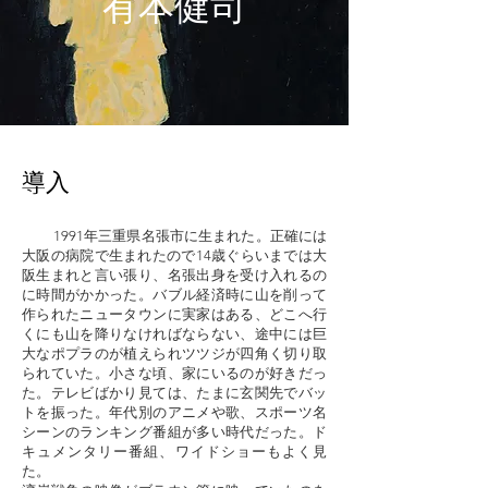
有本健司
導入
1991年三重県名張市に生まれた。正確には
大阪の病院で生まれたので14歳ぐらいまでは大
阪生まれと言い張り、名張出身を受け入れるの
に時間がかかった。バブル経済時に山を削って
作られたニュータウンに実家はある、どこへ行
くにも山を降りなければならない、途中には巨
大なポプラのが植えられツツジが四角く切り取
られていた。小さな頃、家にいるのが好きだっ
た。テレビばかり見ては、たまに玄関先でバッ
トを振った。年代別のアニメや歌、スポーツ名
シーンのランキング番組が多い時代だった。ド
キュメンタリー番組、ワイドショーもよく見
た。