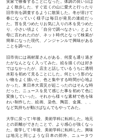
実家で療養することになった。体調の良い日は
よく散歩した、すぐ近くの山に愛犬と行ったり
旧市街を調査するように散策した。冬が溶けて
春になっていく様子は毎日が発見の連続だっ
た。苔を見つめたりお気に入りの木を見つめた
り、小さい頃よく「自分で調べなさい」とよく
母に言われたのが、ネット時代となって検索が
簡単になった現代、ノンジャンルで興味がある
ことを調べた。
旧市街には画材屋さんがある、何度も通り過ぎ
たがなんとなく入ってみた。絵を描くのは好き
ではなかったが、店主と話しているうちに透明
水彩を初めて見ることにした。何という形のな
い物をよく描いた、色と集中する時間が心地よ
かった。東日本大震災が起こったのはそんな時
だった。ニュースを見て感じた事を初めて色に
変換していった。それから様々な素材で色を味
わい制作した、絵画、染色、陶芸、金属、、、
など気持ちが動けばなんでもやってみた。
大学に戻って1年後、美術学科に転科した。地元
との距離ができたことで、より感心が強くなっ
た。復学して1年後、美術学科に転科した。興味
は地元と同じような日本の郊外、ニュータウ