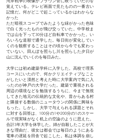
湾岸戦争の映像がブラウン管に映っていたのを
覚えている。テレビ画面で見たものの一番古い
記憶だ。何がどこで起こっているかはわからな
かった
ただ暗視スコープでみたような緑がかった色味
で白く光ったものが飛び交っていた。中学校ま
では山を下って30分ほど自転車でかかった。い
ろいろな道順で通学した。毎日街が変化してい
くのを観察することはその頃から今でも変わっ
ていない。田んぼを照らし川を照らした夕日が
山に沈んでいくのを毎日みた。
大学には初め建築学科に入学した。高校で理系
コースにいたので、何かクリエイティブなこと
がしたいと漠然と考えた時に大学案内で気に入
ったのが神戸の大学だった。建築で重視される
周辺の環境などを勉強するうちに、今まで無視
してきた地元の伝統的な文化や、昔からある村
と隣接する数個のニュータウンの関係に興味を
もった。しかし、大学で与えられる課題とそれ
に対する回答は、100分の1や200分の1のスケー
ルで現実味がなく机上の空論のように思えた。
合計3年大学を休学した。姉が自殺したことが大
きな理由だ、彼女は都会では毎日のようにある
電車の遅延を田舎で起こした。私は体調を崩し