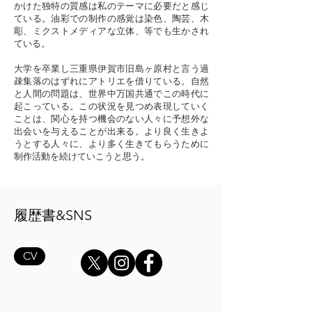
かけた独特の質感は私のテーマに必要だと感じ
ている。油彩での制作の感覚は染色、陶芸、木
彫、ミクストメディアな立体、等でも生かされ
ている。
大学を卒業し三重県伊賀市旧島ヶ原村と言う過
疎集落のはずれにアトリエを借りている。自然
と人間の問題は、世界中万国共通でこの時代に
起こっている。この状況を見つめ表現していく
ことは、関心を持つ機会のない人々に予想外な
出会いを与えることが出来る。より良く生きよ
うとする人々に、より多く生きてもらうために
制作活動を続けていこうと思う。
履歴書&SNS
CV