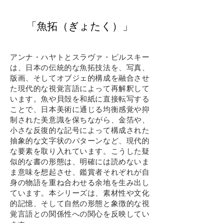
「魚拓（ぎょたく）」
アンナ・ハヤトとスラヴァ・ピルスキー
は、日本の伝統的な魚拓技法を、写真、
版画、そしてオブジェ的構成を融合させ
た現代的な視覚言語によって再解釈して
います。魚や貝殻を和紙に直接転写する
ことで、日本美術に通じる均衡感覚や抑
制された美意識を保ちながら、金箔や、
小さな反復的な記号によって構成された
抽象的な文字状のパターンなど、現代的
な要素を取り入れています。こうした疑
似的な書の形態は、明確には読めないま
ま意味を想起させ、鑑賞者それぞれが自
身の物語を重ね合わせる余地を生み出し
ています。本シリーズは、素材性や文化
的記憶、そして自然の形態と象徴的な視
覚言語との関係性への関心を反映してい