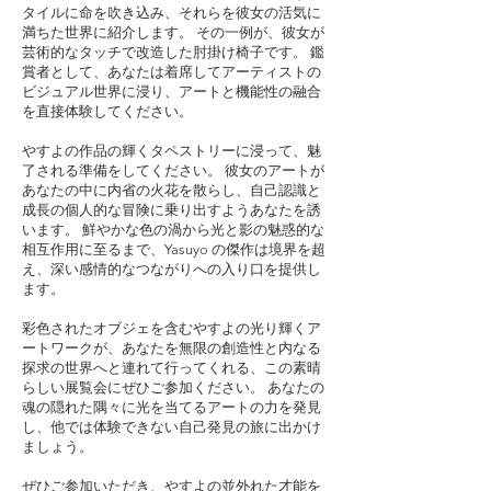
タイルに命を吹き込み、それらを彼女の活気に
満ちた世界に紹介します。 その一例が、彼女が
芸術的なタッチで改造した肘掛け椅子です。 鑑
賞者として、あなたは着席してアーティストの
ビジュアル世界に浸り、アートと機能性の融合
を直接体験してください。
やすよの作品の輝くタペストリーに浸って、魅
了される準備をしてください。 彼女のアートが
あなたの中に内省の火花を散らし、自己認識と
成長の個人的な冒険に乗り出すようあなたを誘
います。 鮮やかな色の渦から光と影の魅惑的な
相互作用に至るまで、Yasuyo の傑作は境界を超
え、深い感情的なつながりへの入り口を提供し
ます。
彩色されたオブジェを含むやすよの光り輝くア
ートワークが、あなたを無限の創造性と内なる
探求の世界へと連れて行ってくれる、この素晴
らしい展覧会にぜひご参加ください。 あなたの
魂の隠れた隅々に光を当てるアートの力を発見
し、他では体験できない自己発見の旅に出かけ
ましょう。
ぜひご参加いただき、やすよの並外れた才能を