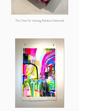
The Chair for Viewing Rainbow Diamonds