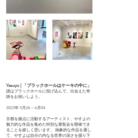
Yasuyo | 「ブラックホールはケーキの中に」
謎はブラックホールに投げ込んで、出会えた奇
跡をお祝いしよう。
2023年 5月26 ~ 6月04
京都を拠点に活動するアーティスト、やすよの
魅力的な作品を集めた特別な展覧会を開催でき
ることを嬉しく思います。 抽象的な作品を通し
て、やすよは自分の内なる世界の深さを掘り下