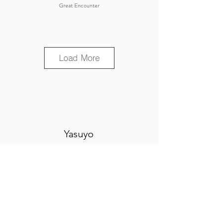
Great Encounter
Load More
Yasuyo
Rainbow Soda Telepathy