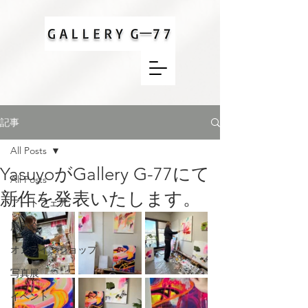
記事
All Posts
YasuyoがGallery G-77にて
All Posts
新作を発表いたします。
アートフェア
展覧会
オンラインショップ
写真展
イベント