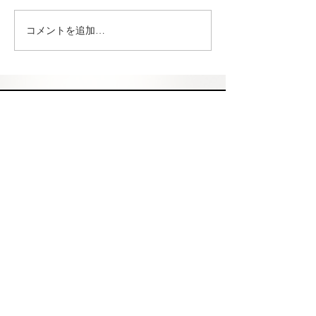
コメントを追加…
髙田英明「Collision
アンナ・ハヤト
Compression」開催
ァ・ピルスキー
「Interval」
Gallery G-77について
お問い合わせ
所在地
FAQ
アーティスト
展示会
アートフェア