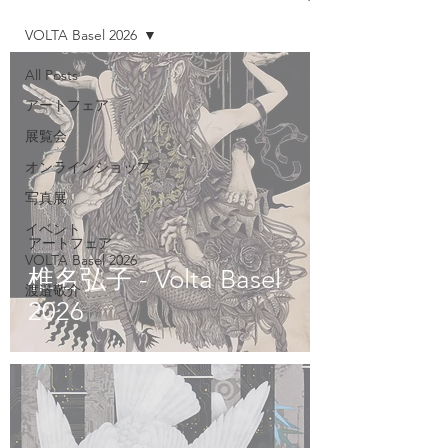
VOLTA Basel 2026
All Posts
アートフェア
展覧会
オンラインショップ
写真展
イベント
アートフェア
VOLTA Basel 2026
椎名弘子 - Volta Basel
渡邉敬介
2026