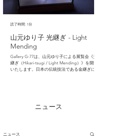
読了時間: 1分
山元ゆり子 光継ぎ - Light
Mending
Gallery G-77は、山元ゆり子による展覧会《光
継ぎ（Hikari-tsugi / Light Mending）》を開催
いたします。日本の伝統技法である金継ぎに着
想を得た本展では、光を通してトラウマや喪
失、そして精神的な再生を探求します。光を宿
した立体作品は、不在を新たなつながりへと変
容させ、鑑賞者にレジリエンスや記憶、そして
失われたものを再び結び直す可能性について考
ニュース
える機会をもたらします。
ニュース