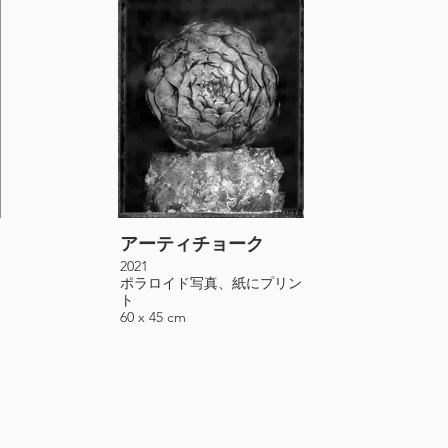
アーティチョーク
「
2021
202
ポラロイド写真、紙にプリン
ポ
ト
ト
60 x 45 cm
60 