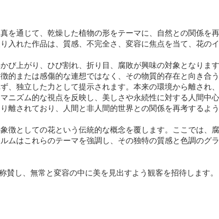
写真を通じて、乾燥した植物の形をテーマに、自然との関係を
取り入れた作品は、質感、不完全さ、変容に焦点を当て、花の
浮かび上がり、ひび割れ、折り目、腐敗が興味の対象となりま
象徴的または感傷的な連想ではなく、その物質的存在と向き合
れず、独立した力として提示されます。本来の環境から離され
ーマニズム的な視点を反映し、美しさや永続性に対する人間中
切り離されており、人間と非人間的世界との関係を再考するよ
の象徴としての花という伝統的な概念を覆します。ここでは、
ィルムはこれらのテーマを強調し、その独特の質感と色調のグ
自律性を称賛し、無常と変容の中に美を見出すよう観客を招待します。