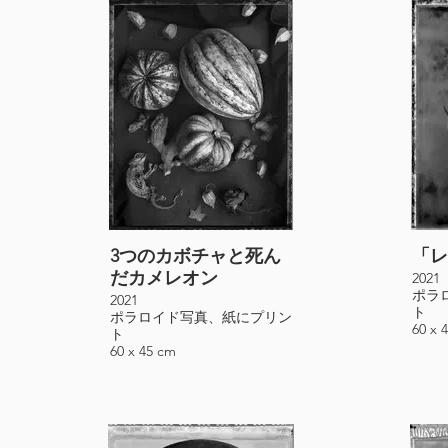
3つのカボチャと死ん
「レ
だカメレオン
2021
ポラ
2021
ト
ポラロイド写真、紙にプリン
60 x 
ト
60 x 45 cm