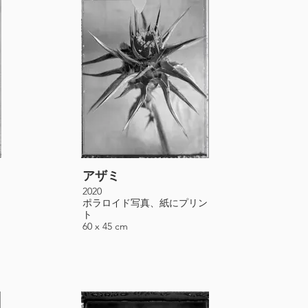
アザミ
「
リ
2020
ポラロイド写真、紙にプリン
202
ト
ポ
60 x 45 cm
ト
60 