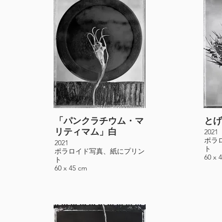
「パンクラチウム・マ
とげ
リティマム」白
2021
ポラ
2021
ト
ポラロイド写真、紙にプリン
60 x 
ト
60 x 45 cm