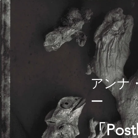
アンナ
ー
「Post